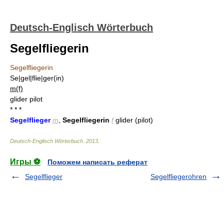
Deutsch-Englisch Wörterbuch
Segelfliegerin
Segelfliegerin
Se|gel|flie|ger(in)
m(f)
glider pilot
* * *
Segelflieger
m
,
Segelfliegerin
f
glider (pilot)
Deutsch-Englisch Wörterbuch
.
2013
.
Игры ⚽
Поможем написать реферат
Segelflieger
Segelfliegerohren