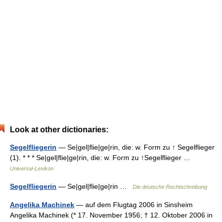
Look at other dictionaries:
Segelfliegerin
— Se|gel|flie|ge|rin, die: w. Form zu ↑ Segelflieger
(1). * * * Se|gel|flie|ge|rin, die: w. Form zu ↑Segelflieger …
Universal-Lexikon
Segelfliegerin
— Se|gel|flie|ge|rin …
Die deutsche Rechtschreibung
Angelika Machinek
— auf dem Flugtag 2006 in Sinsheim
Angelika Machinek (* 17. November 1956; † 12. Oktober 2006 in