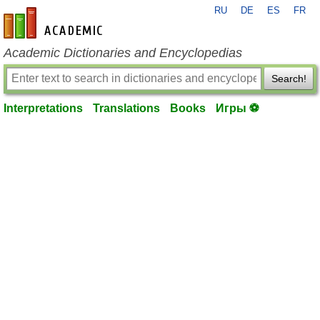
RU
DE
ES
FR
en-academic.com
Academic Dictionaries and Encyclopedias
Search!
Interpretations
Translations
Books
Игры ⚽